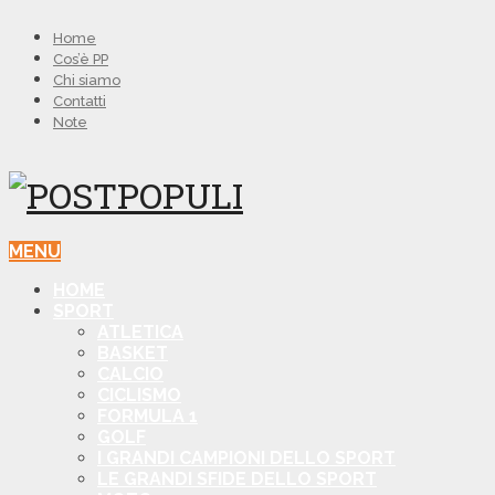
Home
Cos’è PP
Chi siamo
Contatti
Note
MENU
HOME
SPORT
ATLETICA
BASKET
CALCIO
CICLISMO
FORMULA 1
GOLF
I GRANDI CAMPIONI DELLO SPORT
LE GRANDI SFIDE DELLO SPORT