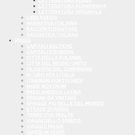
LETTERATURA RUSSA
LETTERATURA SCANDINAVA
LETTERATURA SPAGNOLA
LIBRI POESIA
NARRATIVA ITALIANA
RACCONTI D’AUTORE
SAGGISTICA ITALIANA
VIAGGI
CAPITALI BALTICHE
CAPITALI D’EUROPA
CITTÀ DELLA POLONIA
CITTÀ DEL REGNO UNITO
FILOSOFIA DEL CAMMINARE
IN GIRO PER L’ITALIA
ITINERARI PORTOGHESI
MARE NOSTRUM
PAESI AMERICA LATINA
SPAGNA DA VISITARE
SPIAGGE PIÙ BELLE DEL MONDO
STRADE DI PARIGI
TERRE D’OLTRALPE
VIAGGI DELLO SPIRITO
VIAGGI E MAGIA
VIAGGI IN VESPA