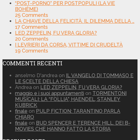
“POST-PORNO” PER POSTPOPULI (LA VIE
BOHÈME)
25
Comments
LA CHIAVE DELLA FELICITÀ. IL DILEMMA DELLA …
17
Comments
LED ZEPPELIN, FU VERA GLORIA?
20
Comments
I LEVRIERI DA CORSA, VITTIME DI CRUDELTÀ
19
Comments
COMMENTI RECENTI
anselmo D'andrea
on
IL VANGELO DI TOMMASO E
LE SCELTE DELLA CHIESA
Andrea
on
LED ZEPPELIN, FU VERA GLORIA?
maggio e i suoi appuntamenti
on
TORMENTONI
MUSICALI: LA “FOLLIA”, HAENDEL, STANLEY
KUBRICK
finale
on
PULP FICTION: TARANTINO PARLA
CHIARO
finale
on
BUD SPENCER E TERENCE HILL. DEI B-
MOVIES CHE HANNO FATTO LA STORIA