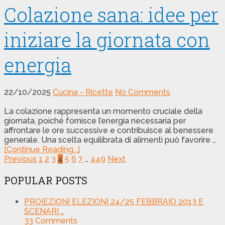
Colazione sana: idee per
iniziare la giornata con
energia
22/10/2025
Cucina - Ricette
No Comments
La colazione rappresenta un momento cruciale della
giornata, poiché fornisce l’energia necessaria per
affrontare le ore successive e contribuisce al benessere
generale. Una scelta equilibrata di alimenti può favorire …
[Continue Reading...]
Posts
Previous
1
2
3
4
5
6
7
…
449
Next
pagination
POPULAR POSTS
PROIEZIONI ELEZIONI 24/25 FEBBRAIO 2013 E
SCENARI …
33
Comments