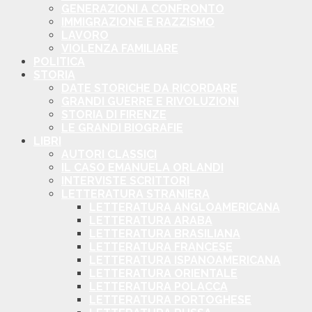
GENERAZIONI A CONFRONTO
IMMIGRAZIONE E RAZZISMO
LAVORO
VIOLENZA FAMILIARE
POLITICA
STORIA
DATE STORICHE DA RICORDARE
GRANDI GUERRE E RIVOLUZIONI
STORIA DI FIRENZE
LE GRANDI BIOGRAFIE
LIBRI
AUTORI CLASSICI
IL CASO EMANUELA ORLANDI
INTERVISTE SCRITTORI
LETTERATURA STRANIERA
LETTERATURA ANGLOAMERICANA
LETTERATURA ARABA
LETTERATURA BRASILIANA
LETTERATURA FRANCESE
LETTERATURA ISPANOAMERICANA
LETTERATURA ORIENTALE
LETTERATURA POLACCA
LETTERATURA PORTOGHESE