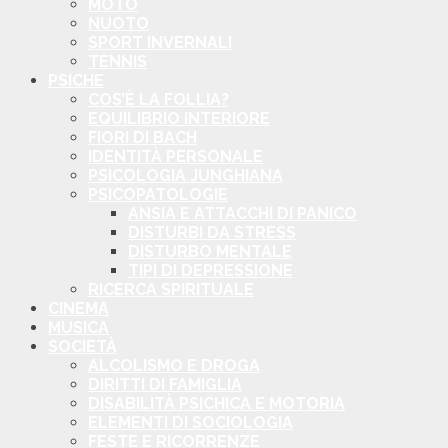
MOTO
NUOTO
SPORT INVERNALI
TENNIS
PSICHE
COS’È LA FOLLIA?
EQUILIBRIO INTERIORE
FIORI DI BACH
IDENTITÀ PERSONALE
PSICOLOGIA JUNGHIANA
PSICOPATOLOGIE
ANSIA E ATTACCHI DI PANICO
DISTURBI DA STRESS
DISTURBO MENTALE
TIPI DI DEPRESSIONE
RICERCA SPIRITUALE
CINEMA
MUSICA
SOCIETÀ
ALCOLISMO E DROGA
DIRITTI DI FAMIGLIA
DISABILITÀ PSICHICA E MOTORIA
ELEMENTI DI SOCIOLOGIA
FESTE E RICORRENZE